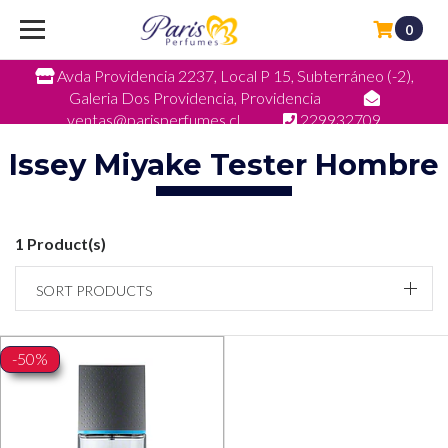
0
Avda Providencia 2237, Local P 15, Subterráneo (-2),
Galeria Dos Providencia, Providencia
ventas@parisperfumes.cl
229932709
Issey Miyake Tester Hombre
1 Product(s)
SORT PRODUCTS
-50%