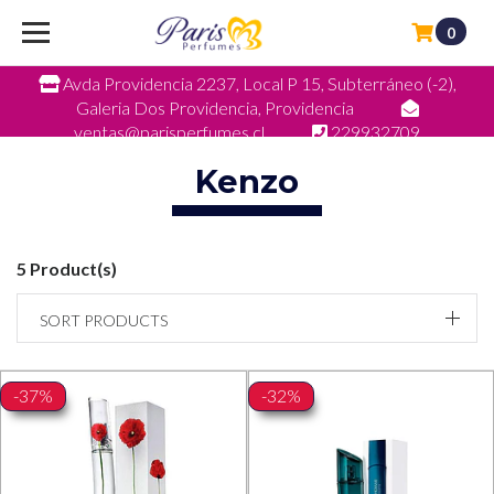
0
Avda Providencia 2237, Local P 15, Subterráneo (-2),
Galeria Dos Providencia, Providencia
ventas@parisperfumes.cl
229932709
Kenzo
5 Product(s)
SORT PRODUCTS
-37%
-32%