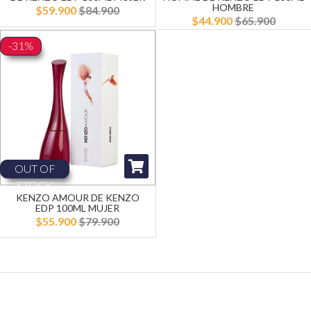
HOMBRE
$59.900
$84.900
$44.900
$65.900
-31%
OUT OF
STOCK
KENZO AMOUR DE KENZO
EDP 100ML MUJER
$55.900
$79.900