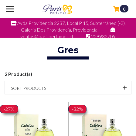
0
Avda Providencia 2237, Local P 15, Subterráneo (-2),
Galeria Dos Providencia, Providencia
ventas@parisperfumes.cl
229932709
Gres
2 Product(s)
SORT PRODUCTS
-27%
-32%