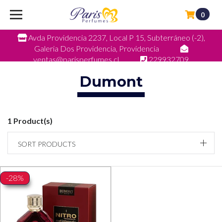
0
Avda Providencia 2237, Local P 15, Subterráneo (-2),
Galeria Dos Providencia, Providencia
ventas@parisperfumes.cl
229932709
Dumont
1 Product(s)
SORT PRODUCTS
-28%