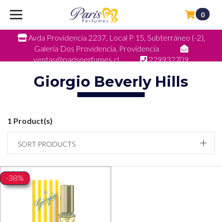
0
Avda Providencia 2237, Local P 15, Subterráneo (-2),
Galeria Dos Providencia, Providencia
ventas@parisperfumes.cl
229932709
Giorgio Beverly Hills
1 Product(s)
SORT PRODUCTS
-38%