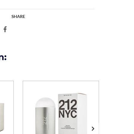
SHARE
n: