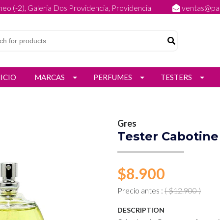
eo (-2), Galeria Dos Providencia, Providencia
ventas@par
NICIO
MARCAS
PERFUMES
TESTERS
Gres
Tester Cabotine
$8.900
Precio antes :
( $12.900 )
DESCRIPTION