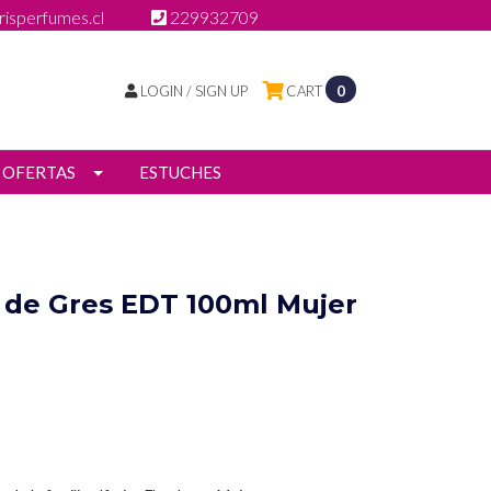
isperfumes.cl
229932709
LOGIN / SIGN UP
CART
0
OFERTAS
ESTUCHES
 de Gres EDT 100ml Mujer