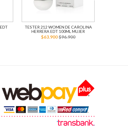
 EDT
TESTER 212 WOMEN DE CAROLINA
TESTER 
HERRERA EDT 100ML MUJER
HERRER
$63.900
$96.900
$5