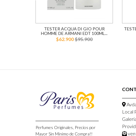
BANA POUR
TESTER ACQUA DI GIO POUR
TEST
ABBANA...
HOMME DE ARMANI EDT 100ML...
900
$62.900
$95.900
CONT
Avda
Local 
Galeri
Provid
Perfumes Originales, Precios por
ven
Mayor Sin Minimo de Compra!!