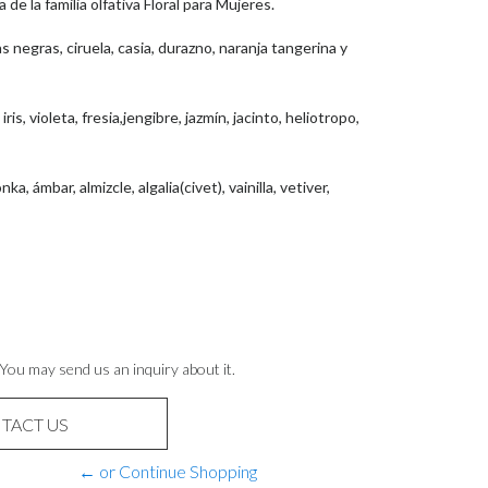
de la familia olfativa Floral para Mujeres.
as negras, ciruela, casia, durazno, naranja tangerina y
is, violeta, fresia,jengibre, jazmín, jacinto, heliotropo,
, ámbar, almizcle, algalia(civet), vainilla, vetiver,
 You may send us an inquiry about it.
TACT US
← or Continue Shopping