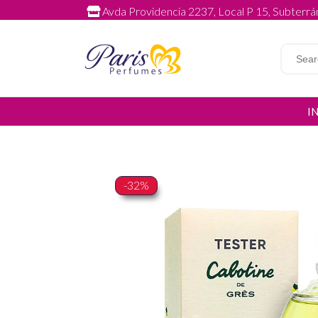
Avda Providencia 2237, Local P 15, Subterrán
I
-32%