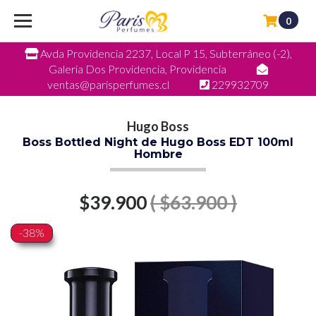
0
Avda Providencia 2237, Local P 15, Subterráneo (-2),
Galeria Dos Providencia, Providencia
ventas@parisperfumes.cl
229932709
Hugo Boss
Boss Bottled Night de Hugo Boss EDT 100ml
Hombre
$39.900
( $63.900 )
-38%