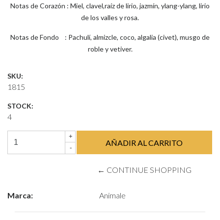
Notas de Corazón : Miel, clavel,raíz de lirio, jazmín, ylang-ylang, lirio
de los valles y rosa.
Notas de Fondo : Pachulí, almizcle, coco, algalia (civet), musgo de
roble y vetiver.
SKU:
1815
STOCK:
4
+
-
← CONTINUE SHOPPING
Marca:
Animale