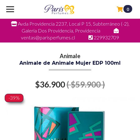
0
Avda Providencia 2237, Local P 15, Subterráneo (-2),
Galeria Dos Providencia, Providencia
ventas@parisperfumes.cl
229932709
Animale
Animale de Animale Mujer EDP 100ml
$36.900
( $59.900 )
-39%