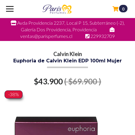
0
Avda Providencia 2237, Local P 15, Subterráneo (-2),
Galeria Dos Providencia, Providencia
ventas@parisperfumes.cl
229932709
Calvin Klein
Euphoria de Calvin Klein EDP 100ml Mujer
$43.900
( $69.900 )
-38%