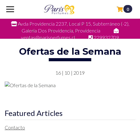
0
Avda Providencia 2237, Local P 15, Subterráneo (-2),
Galeria Dos Providencia, Providencia
ventas@parisperfumes.cl
229932709
Ofertas de la Semana
16 | 10 | 2019
Featured Articles
Contacto