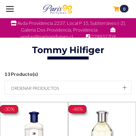
0
Avda Providencia 2237, Local P 15, Subterráneo (-2),
Galeria Dos Providencia, Providencia
ventas@parisperfumes.cl
229932709
Tommy Hilfiger
13 Producto(s)
ORDENAR PRODUCTOS
-30%
-48%