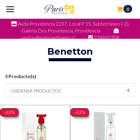
0
Avda Providencia 2237, Local P 15, Subterráneo (-2),
Galeria Dos Providencia, Providencia
ventas@parisperfumes.cl
229932709
Benetton
3 Producto(s)
ORDENAR PRODUCTOS
-63%
-63%