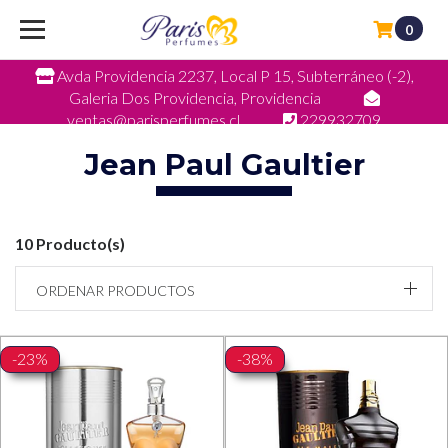
0
Avda Providencia 2237, Local P 15, Subterráneo (-2),
Galeria Dos Providencia, Providencia
ventas@parisperfumes.cl
229932709
Jean Paul Gaultier
10 Producto(s)
ORDENAR PRODUCTOS
-23%
-38%