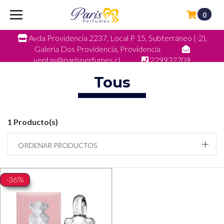
0
Avda Providencia 2237, Local P 15, Subterráneo (-2),
Galeria Dos Providencia, Providencia
ventas@parisperfumes.cl
229932709
Tous
1 Producto(s)
ORDENAR PRODUCTOS
-36%