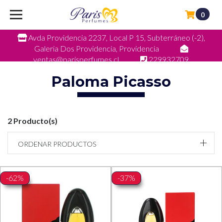
0
Avda Providencia 2237, Local P 15, Subterráneo (-2),
Galeria Dos Providencia, Providencia
ventas@parisperfumes.cl
229932709
Paloma Picasso
2 Producto(s)
ORDENAR PRODUCTOS
-62%
-37%