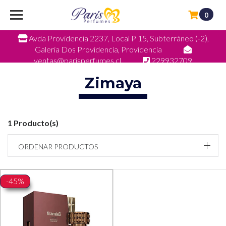
0
Avda Providencia 2237, Local P 15, Subterráneo (-2),
Galeria Dos Providencia, Providencia
ventas@parisperfumes.cl
229932709
Zimaya
1 Producto(s)
ORDENAR PRODUCTOS
-45%