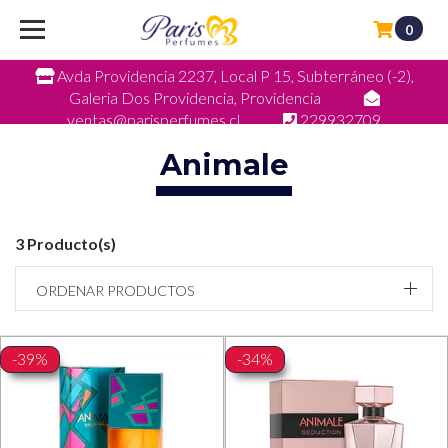
0
Avda Providencia 2237, Local P 15, Subterráneo (-2),
Galeria Dos Providencia, Providencia
ventas@parisperfumes.cl
229932709
Animale
3 Producto(s)
ORDENAR PRODUCTOS
-39%
-34%