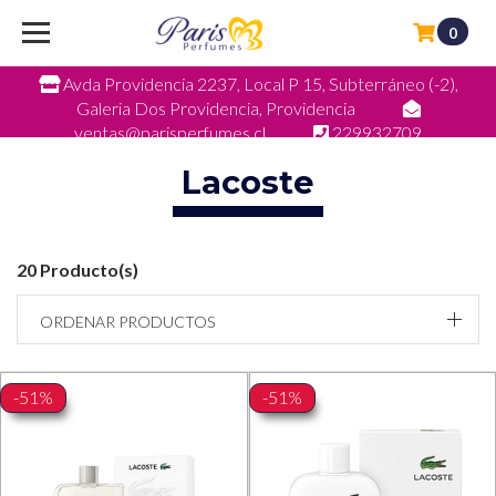
0
Avda Providencia 2237, Local P 15, Subterráneo (-2),
Galeria Dos Providencia, Providencia
ventas@parisperfumes.cl
229932709
Lacoste
20 Producto(s)
ORDENAR PRODUCTOS
-51%
-51%