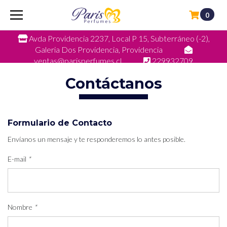
0
Avda Providencia 2237, Local P 15, Subterráneo (-2),
Galeria Dos Providencia, Providencia
ventas@parisperfumes.cl
229932709
Contáctanos
Formulario de Contacto
Envíanos un mensaje y te responderemos lo antes posible.
E-mail
*
Nombre
*