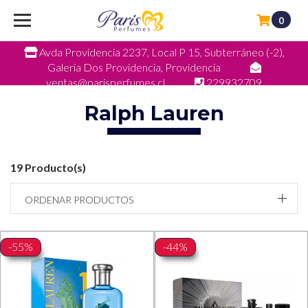
0
Avda Providencia 2237, Local P 15, Subterráneo (-2),
Galeria Dos Providencia, Providencia
ventas@parisperfumes.cl
229932709
Ralph Lauren
19 Producto(s)
ORDENAR PRODUCTOS
-55%
-44%