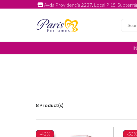
Avda Providencia 2237, Local P 15, Subterrán
I
8 Product(s)
-43%
-53