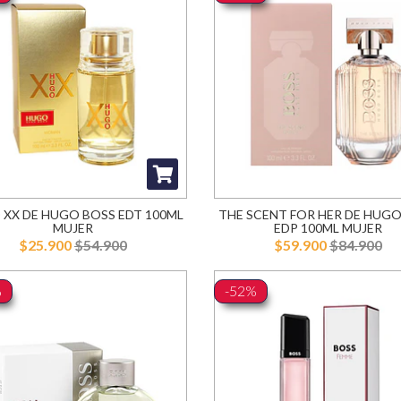
XX DE HUGO BOSS EDT 100ML
THE SCENT FOR HER DE HUG
MUJER
EDP 100ML MUJER
$25.900
$54.900
$59.900
$84.900
%
-52%