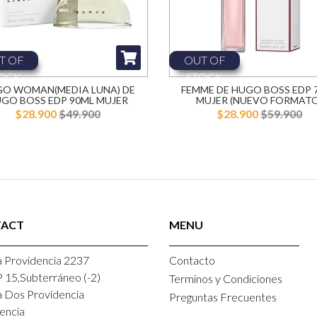
T OF
OUT OF
OCK
STOCK
O WOMAN(MEDIA LUNA) DE
FEMME DE HUGO BOSS EDP 
GO BOSS EDP 90ML MUJER
MUJER (NUEVO FORMATO
$28.900
$49.900
$28.900
$59.900
ACT
MENU
 Providencia 2237
Contacto
P 15,Subterráneo (-2)
Terminos y Condiciones
a Dos Providencia
Preguntas Frecuentes
encia