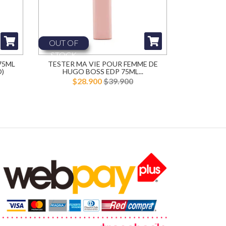
OUT OF
STOCK
75ML
TESTER MA VIE POUR FEMME DE
)
HUGO BOSS EDP 75ML...
$28.900
$39.900