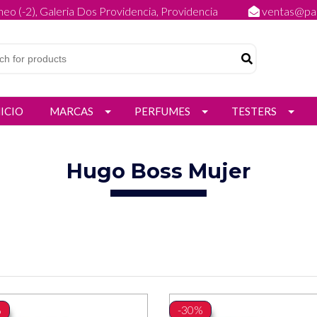
eo (-2), Galeria Dos Providencia, Providencia
ventas@par
NICIO
MARCAS
PERFUMES
TESTERS
Hugo Boss Mujer
%
-30%