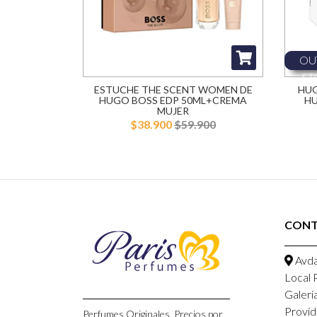
OU
ST
ESTUCHE THE SCENT WOMEN DE
HUG
HUGO BOSS EDP 50ML+CREMA
HU
MUJER
$38.900
$59.900
CONT
Avda
Local 
Galeri
Provid
Perfumes Originales, Precios por