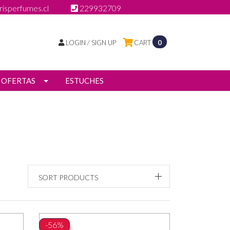
isperfumes.cl
229932709
LOGIN / SIGN UP
CART
0
OFERTAS
ESTUCHES
SORT PRODUCTS
-56%