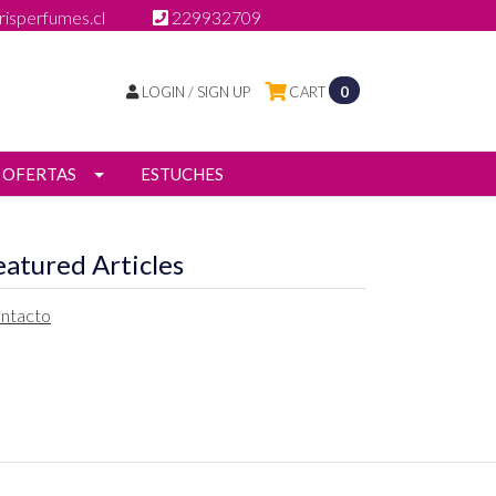
isperfumes.cl
229932709
LOGIN / SIGN UP
CART
0
OFERTAS
ESTUCHES
eatured Articles
ntacto