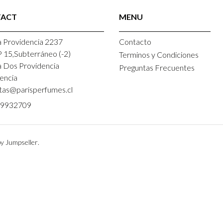
ACT
MENU
 Providencia 2237
Contacto
P 15,Subterráneo (-2)
Terminos y Condiciones
a Dos Providencia
Preguntas Frecuentes
encia
tas@parisperfumes.cl
9932709
y Jumpseller
.