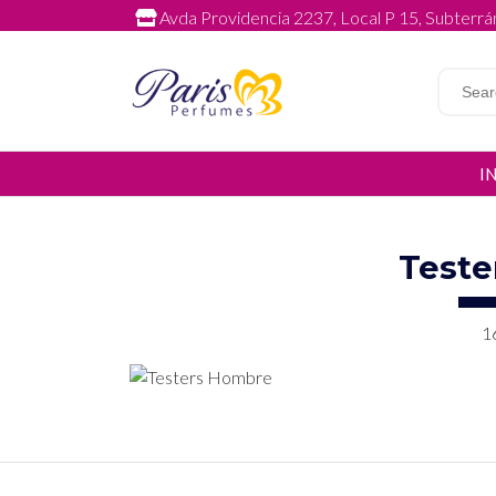
Avda Providencia 2237, Local P 15, Subterrán
I
Teste
1