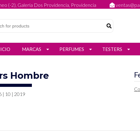
eo (-2), Galeria Dos Providencia, Providencia
ventas@par
NICIO
MARCAS
PERFUMES
TESTERS
rs Hombre
F
Co
6 | 10 | 2019