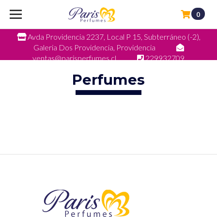
0
Avda Providencia 2237, Local P 15, Subterráneo (-2),
Galeria Dos Providencia, Providencia
ventas@parisperfumes.cl
229932709
Perfumes