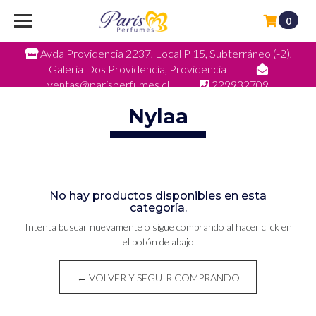
0
Avda Providencia 2237, Local P 15, Subterráneo (-2),
Galeria Dos Providencia, Providencia
ventas@parisperfumes.cl
229932709
Nylaa
No hay productos disponibles en esta
categoría.
Intenta buscar nuevamente o sigue comprando al hacer click en
el botón de abajo
← VOLVER Y SEGUIR COMPRANDO