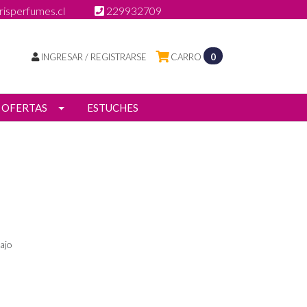
isperfumes.cl
229932709
INGRESAR / REGISTRARSE
CARRO
0
OFERTAS
ESTUCHES
ajo