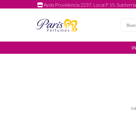
Avda Providencia 2237, Local P 15, Subterrán
I
In