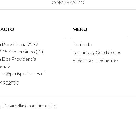
COMPRANDO
TACTO
MENÚ
 Providencia 2237
Contacto
P 15,Subterráneo (-2)
Terminos y Condiciones
a Dos Providencia
Preguntas Frecuentes
encia
tas@parisperfumes.cl
9932709
s.
Desarrollado por Jumpseller
.