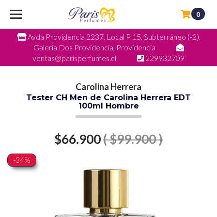
0
Avda Providencia 2237, Local P 15, Subterráneo (-2),
Galeria Dos Providencia, Providencia
ventas@parisperfumes.cl
229932709
Carolina Herrera
Tester CH Men de Carolina Herrera EDT
100ml Hombre
$66.900
( $99.900 )
-34%