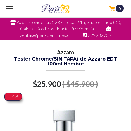
0
Avda Providencia 2237, Local P 15, Subterráneo (-2),
Galeria Dos Providencia, Providencia
ventas@parisperfumes.cl
229932709
Azzaro
Tester Chrome(SIN TAPA) de Azzaro EDT
100ml Hombre
$25.900
( $45.900 )
-44%