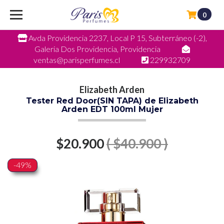
0
Avda Providencia 2237, Local P 15, Subterráneo (-2),
Galeria Dos Providencia, Providencia
ventas@parisperfumes.cl
229932709
Elizabeth Arden
Tester Red Door(SIN TAPA) de Elizabeth
Arden EDT 100ml Mujer
$20.900
( $40.900 )
-49%