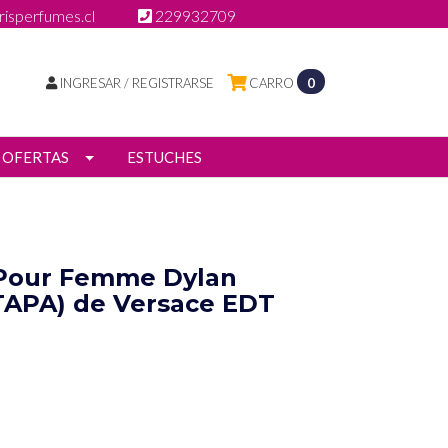
isperfumes.cl
229932709
INGRESAR / REGISTRARSE
CARRO
0
OFERTAS
ESTUCHES
 Pour Femme Dylan
TAPA) de Versace EDT