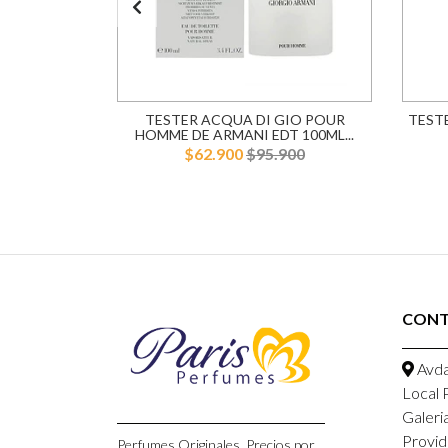
 DOLCE &
TESTER ACQUA DI GIO POUR
TEST
L MUJER
HOMME DE ARMANI EDT 100ML...
900
$62.900
$95.900
CON
Avda
Local 
Galeri
Provid
Perfumes Originales, Precios por