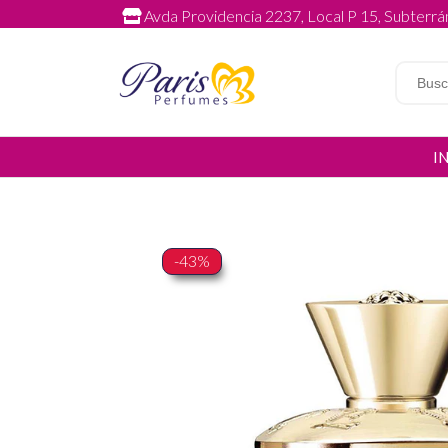
Avda Providencia 2237, Local P 15, Subterrán
I
-43%