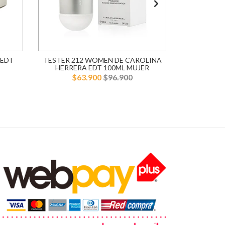
 EDT
TESTER 212 WOMEN DE CAROLINA
TESTER 
HERRERA EDT 100ML MUJER
HERRER
$63.900
$96.900
$5