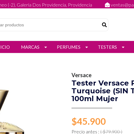
eo (-2), Galeria Dos Providencia, Providencia
ventas@par
NICIO
MARCAS
PERFUMES
TESTERS
Versace
Tester Versace
Turquoise (SIN 
100ml Mujer
$45.900
Precio antes :
( $79.900 )