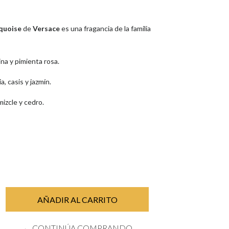
quoise
de
Versace
es una fragancia de la familia
.
na y pimienta rosa.
, casis y jazmín.
izcle y cedro.
← CONTINÚA COMPRANDO