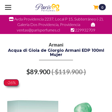
0
Avda Providencia 2237, Local P 15, Subterráneo (-2),
Galeria Dos Providencia, Providencia
ventas@parisperfumes.cl
229932709
Armani
Acqua di Gioia de Giorgio Armani EDP 100ml
Mujer
$89.900
( $119.900 )
-26%