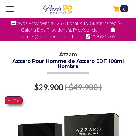
0
Avda Providencia 2237, Local P 15, Subterráneo (-2),
Galeria Dos Providencia, Providencia
ventas@parisperfumes.cl
229932709
Azzaro
Azzaro Pour Homme de Azzaro EDT 100ml
Hombre
$29.900
( $49.900 )
-41%