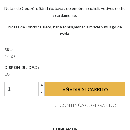
Notas de Corazón: Sándalo, bayas de enebro, pachulí, vetiver, cedro
y cardamomo.
Notas de Fondo : Cuero, haba tonka,ámbar, almizcle y musgo de
roble.
SKU:
1430
DISPONIBILIDAD:
18
+
-
← CONTINÚA COMPRANDO
COMPARTIR