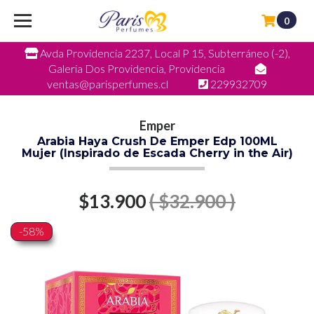
0
Avda Providencia 2237, Local P 15, Subterráneo (-2),
Galeria Dos Providencia, Providencia
ventas@parisperfumes.cl
229932709
Emper
Arabia Haya Crush De Emper Edp 100ML
Mujer (Inspirado de Escada Cherry in the Air)
$13.900
( $32.900 )
-58%