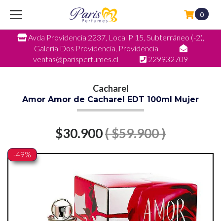
0
Avda Providencia 2237, Local P 15, Subterráneo (-2),
Galeria Dos Providencia, Providencia
ventas@parisperfumes.cl
229932709
Cacharel
Amor Amor de Cacharel EDT 100ml Mujer
$30.900
( $59.900 )
-49%