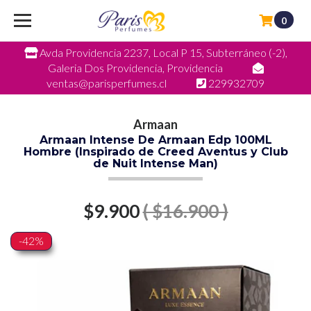
0
Avda Providencia 2237, Local P 15, Subterráneo (-2),
Galeria Dos Providencia, Providencia
ventas@parisperfumes.cl
229932709
Armaan
Armaan Intense De Armaan Edp 100ML
Hombre (Inspirado de Creed Aventus y Club
de Nuit Intense Man)
$9.900
( $16.900 )
-42%