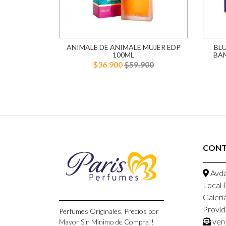
L EDP 75ML
ANIMALE DE ANIMALE MUJER EDP
BL
100ML
BA
900
$36.900
$59.900
CON
Avda
Local 
Galeri
Provid
Perfumes Originales, Precios por
ven
Mayor Sin Minimo de Compra!!