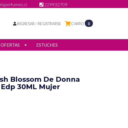
isperfumes.cl
229932709
INGRESAR / REGISTRARSE
CARRO
0
OFERTAS
ESTUCHES
resh Blossom De Donna
 Edp 30ML Mujer