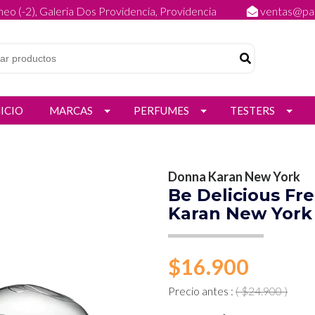
eo (-2), Galeria Dos Providencia, Providencia
ventas@par
NICIO
MARCAS
PERFUMES
TESTERS
Donna Karan New York
Be Delicious F
Karan New York
$16.900
Precio antes :
( $24.900 )