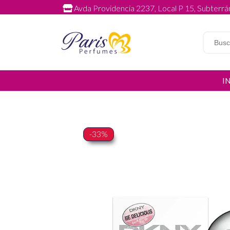
Avda Providencia 2237, Local P 15, Subterrán
I
-33%