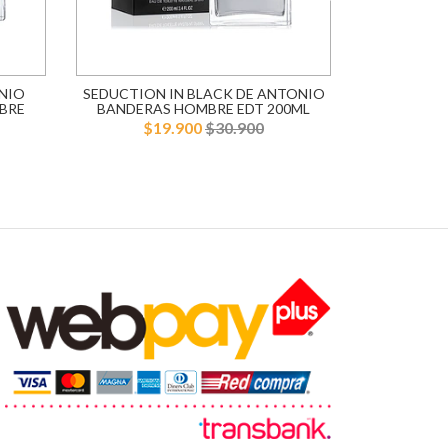
NIO
SEDUCTION IN BLACK DE ANTONIO
BLUE SE
BRE
BANDERAS HOMBRE EDT 200ML
BANDERA
$19.900
$30.900
$1