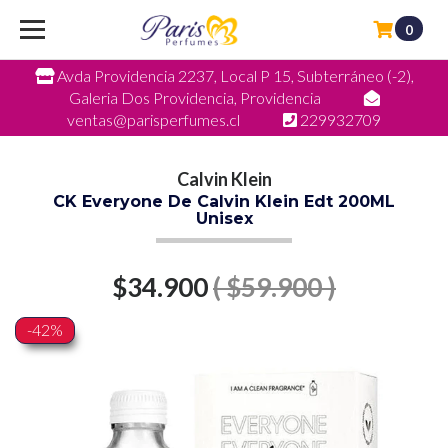
0
Avda Providencia 2237, Local P 15, Subterráneo (-2),
Galeria Dos Providencia, Providencia
ventas@parisperfumes.cl
229932709
Calvin Klein
CK Everyone De Calvin Klein Edt 200ML
Unisex
$34.900
( $59.900 )
-42%