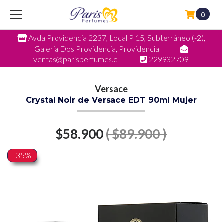
0
Avda Providencia 2237, Local P 15, Subterráneo (-2),
Galeria Dos Providencia, Providencia
ventas@parisperfumes.cl
229932709
Versace
Crystal Noir de Versace EDT 90ml Mujer
$58.900
( $89.900 )
-35%