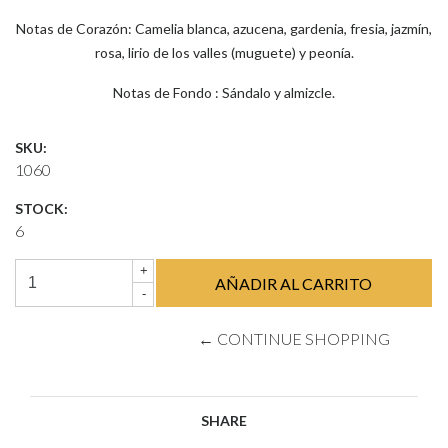
Notas de Corazón: Camelia blanca, azucena, gardenia, fresia, jazmín,
rosa, lirio de los valles (muguete) y peonía.
Notas de Fondo : Sándalo y almizcle.
SKU:
1060
STOCK:
6
+
-
← CONTINUE SHOPPING
SHARE