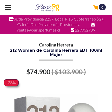
0
Avda Providencia 2237, Local P 15, Subterráneo (-2),
Galeria Dos Providencia, Providencia
ventas@parisperfumes.cl
229932709
Carolina Herrera
212 Women de Carolina Herrera EDT 100ml
Mujer
$74.900
( $103.900 )
-28%