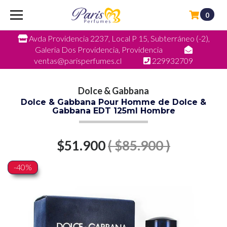
0
Avda Providencia 2237, Local P 15, Subterráneo (-2),
Galeria Dos Providencia, Providencia
ventas@parisperfumes.cl
229932709
Dolce & Gabbana
Dolce & Gabbana Pour Homme de Dolce &
Gabbana EDT 125ml Hombre
$51.900
( $85.900 )
-40%