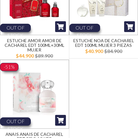
OUT OF
OUT OF
STOCK
STOCK
ESTUCHE AMOR AMOR DE
ESTUCHE NOA DE CACHAREL
CACHAREL EDT 100ML+30ML
EDT 100ML MUJER 3 PIEZAS
MUJER
$40.900
$84.900
$44.900
$89.900
-51%
OUT OF
STOCK
ANAIS ANAIS DE CACHAREL