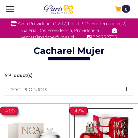
0
Avda Providencia 2237, Local P 15, Subterráneo (-2),
Galeria Dos Providencia, Providencia
ventas@parisperfumes.cl
229932709
Cacharel Mujer
9 Product(s)
SORT PRODUCTS
-41%
-49%