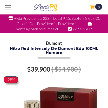
0
Avda Providencia 2237, Local P 15, Subterráneo (-2),
Galeria Dos Providencia, Providencia
ventas@parisperfumes.cl
229932709
Dumont
Nitro Red Intensely De Dumont Edp 100ML
Hombre
$39.900
( $54.900 )
-28%