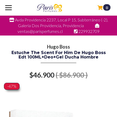
0
Avda Providencia 2237, Local P 15, Subterráneo (-2),
Galeria Dos Providencia, Providencia
ventas@parisperfumes.cl
229932709
Hugo Boss
Estuche The Scent For Him De Hugo Boss
Edt 100ML+Deo+Gel Ducha Hombre
$46.900
( $86.900 )
-47%