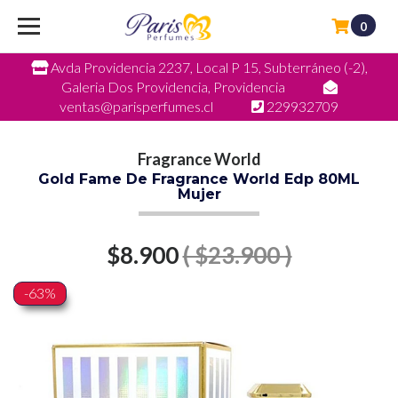
0
Avda Providencia 2237, Local P 15, Subterráneo (-2),
Galeria Dos Providencia, Providencia
ventas@parisperfumes.cl
229932709
Fragrance World
Gold Fame De Fragrance World Edp 80ML
Mujer
$8.900
( $23.900 )
-63%