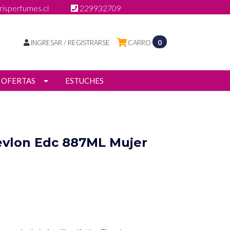
isperfumes.cl
229932709
INGRESAR / REGISTRARSE
CARRO
0
OFERTAS
ESTUCHES
evlon Edc 887ML Mujer