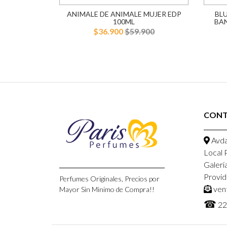
AREL EDT
ANIMALE DE ANIMALE MUJER EDP
BL
R
100ML
BA
900
$36.900
$59.900
CON
Avda
Local 
Galeri
Provid
Perfumes Originales, Precios por
ven
Mayor Sin Minimo de Compra!!
☎
22