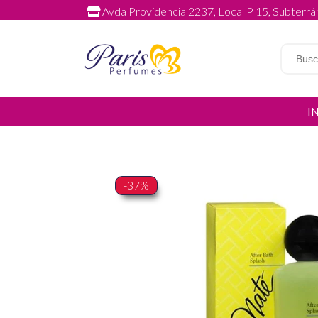
Avda Providencia 2237, Local P 15, Subterrán
I
-37%