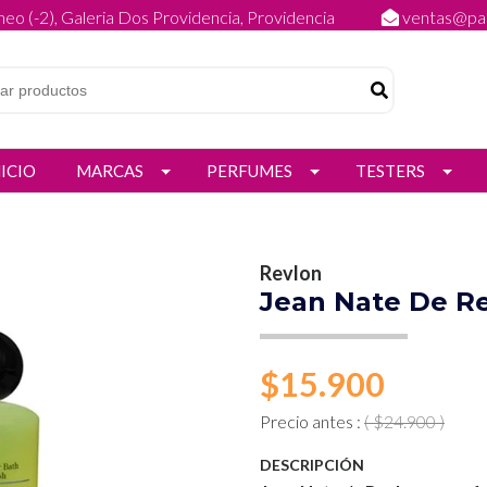
eo (-2), Galeria Dos Providencia, Providencia
ventas@par
NICIO
MARCAS
PERFUMES
TESTERS
Revlon
Jean Nate De R
$15.900
Precio antes :
( $24.900 )
DESCRIPCIÓN