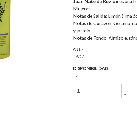
Jean Nate
de
Revlon
es una fr
Mujeres.
Notas de Salida: Limón (lima á
Notas de Corazón: Geranio, nota
y jazmín.
Notas de Fondo: Almizcle, sánd
SKU:
4607
DISPONIBILIDAD:
12
+
-