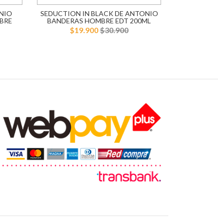
NIO
SEDUCTION IN BLACK DE ANTONIO
BLUE SE
BRE
BANDERAS HOMBRE EDT 200ML
BANDERA
$19.900
$30.900
$1