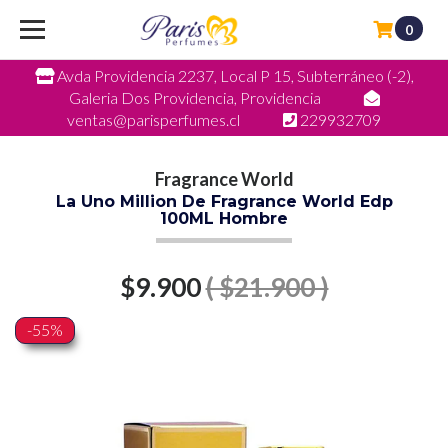
0
Avda Providencia 2237, Local P 15, Subterráneo (-2),
Galeria Dos Providencia, Providencia
ventas@parisperfumes.cl
229932709
Fragrance World
La Uno Million De Fragrance World Edp
100ML Hombre
$9.900
( $21.900 )
-55%