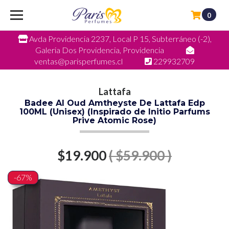
0
Avda Providencia 2237, Local P 15, Subterráneo (-2),
Galeria Dos Providencia, Providencia
ventas@parisperfumes.cl
229932709
Lattafa
Badee Al Oud Amtheyste De Lattafa Edp
100ML (Unisex) (Inspirado de Initio Parfums
Prive Atomic Rose)
$19.900
( $59.900 )
-67%