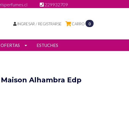
isperfumes.cl
229932709
INGRESAR / REGISTRARSE
CARRO
0
OFERTAS
ESTUCHES
e Maison Alhambra Edp