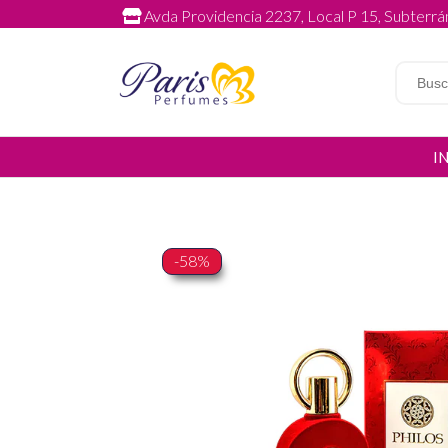
Avda Providencia 2237, Local P 15, Subterrán
I
-58%