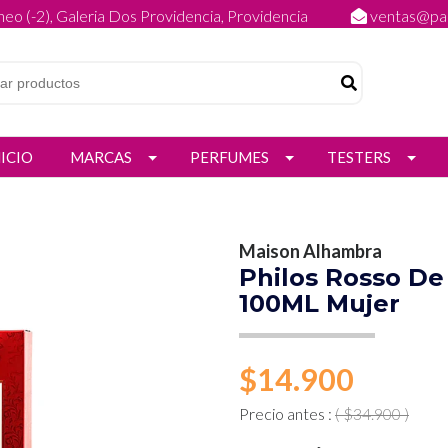
eo (-2), Galeria Dos Providencia, Providencia
ventas@par
NICIO
MARCAS
PERFUMES
TESTERS
Maison Alhambra
Philos Rosso D
100ML Mujer
$14.900
Precio antes :
( $34.900 )