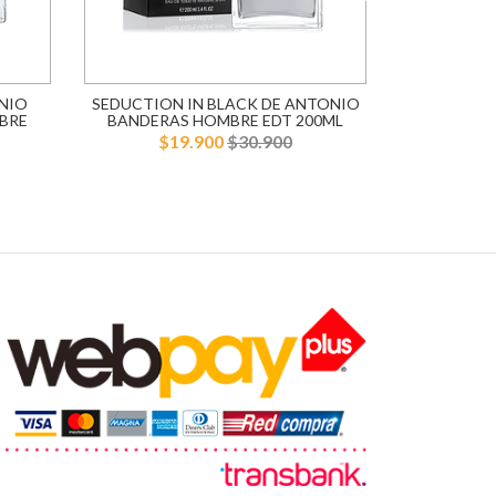
NIO
SEDUCTION IN BLACK DE ANTONIO
BLUE SE
BRE
BANDERAS HOMBRE EDT 200ML
BANDERA
$19.900
$30.900
$1