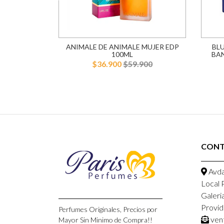
100ML MUJER
ANIMALE DE ANIMALE MUJER EDP
BL
100ML
BA
900
$36.900
$59.900
CON
Avda
Local 
Galeri
Provid
Perfumes Originales, Precios por
ven
Mayor Sin Minimo de Compra!!