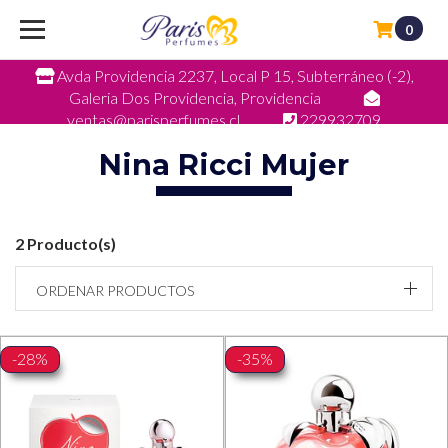
0
Avda Providencia 2237, Local P 15, Subterráneo (-2),
Galeria Dos Providencia, Providencia
ventas@parisperfumes.cl
229932709
Nina Ricci Mujer
2 Producto(s)
ORDENAR PRODUCTOS
-28%
-35%