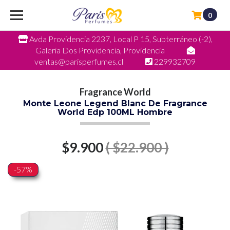
0
Avda Providencia 2237, Local P 15, Subterráneo (-2),
Galeria Dos Providencia, Providencia
ventas@parisperfumes.cl
229932709
Fragrance World
Monte Leone Legend Blanc De Fragrance
World Edp 100ML Hombre
$9.900
( $22.900 )
-57%