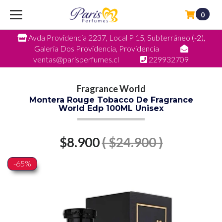
0
Avda Providencia 2237, Local P 15, Subterráneo (-2),
Galeria Dos Providencia, Providencia
ventas@parisperfumes.cl
229932709
Fragrance World
Montera Rouge Tobacco De Fragrance
World Edp 100ML Unisex
$8.900
( $24.900 )
-65%